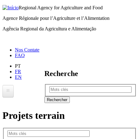
Regional Agency for Agriculture and Food
Passar
para
Agence Régionale pour l’Agriculture et l’Alimentation
o
Agência Regional da Agricultura e Alimentação
conteúdo
principal
Menu
Nos Contate
FAQ
right
PT
FR
Recherche
EN
Rechercher
ARAA
Projets terrain
Sobre a ARAA
Zona de Intervenção
ECOWAP