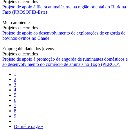
Temas
Projetos encerrados
Projeto de apoio à fileira animal/carne na região oriental do Burkina
Faso (PROSOFIB-Este)
A implementação da Política Agrícola Regional (ECOWAP)
está organizada em torno de nove temas.
Meio ambiente
Projetos encerrados
Projeto de apoio ao desenvolvimento de explorações de engorda de
Alterações climáticas e agroecologia
bovinos-ovinos no Chade
Produtividade e competitividade agrícolas
Ambiente, florestas e conservação da biodiversidade
Empregabilidade dos jovens
Resiliência, segurança alimentar e nutricional
Projetos encerrados
Reforço das capacidades para a implementação da
Projeto de apoio à promoção da engorda de ruminantes domésticos e
ECOWAP
ao desenvolvimento do comércio de animais no Togo (PERCO).
Empregabilidade dos jovens no sector agro-silvo-pastoril e
da pesca
Paginação
1
Gestão de pragas e pesticidas
2
Pesca e aquicultura
3
Pecuária e pastorícia
4
5
Projetos
6
7
8
9
Próxima
›
página
Última
Dernière page »