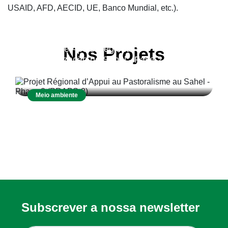
USAID, AFD, AECID, UE, Banco Mundial, etc.).
Projeto de Apoio Regional à
Nos Projets
Pastoralização no Sahel - Fase 2
(PRAPS-2)
Meio ambiente
Subscrever a nossa newsletter