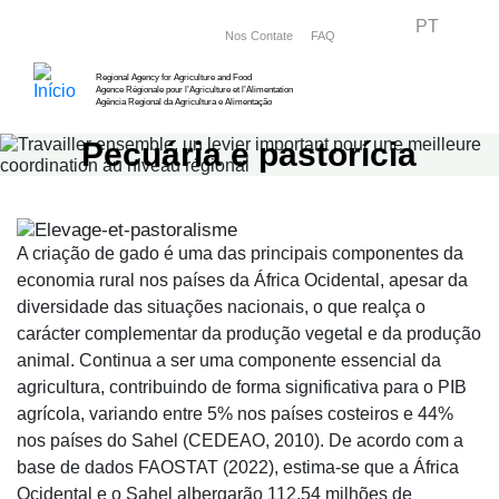
Passar
Menu right
PT
Nos Contate
FAQ
para
o
Regional Agency for Agriculture and Food
Agence Régionale pour l’Agriculture et l’Alimentation
conteúdo
Agência Regional da Agricultura e Alimentação
principal
Pecuária e pastorícia
A criação de gado é uma das principais componentes da
economia rural nos países da África Ocidental, apesar da
diversidade das situações nacionais, o que realça o
carácter complementar da produção vegetal e da produção
animal. Continua a ser uma componente essencial da
agricultura, contribuindo de forma significativa para o PIB
agrícola, variando entre 5% nos países costeiros e 44%
nos países do Sahel (CEDEAO, 2010). De acordo com a
base de dados FAOSTAT (2022), estima-se que a África
Ocidental e o Sahel albergarão 112,54 milhões de