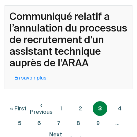
Régionale
pour
de
Communiqué relatif a
la
Stockage
sélection
l’annulation du processus
de
d'un
Sécurité
de recrutement d’un
consultant
Alimentaire
individuel
en
assistant technique
pour
Afrique
auprès de l’ARAA
l'évaluation
de
de
l’Ouest
la
En savoir plus
sur
mise
Communiqué
en
relatif
œuvre
a
Pagination
‹
de
« First
1
2
3
4
l’annulation
Première page
Page précédente
Previous
l'Accord-
du
cadre
5
6
7
8
9
…
processus
sur
de
Next