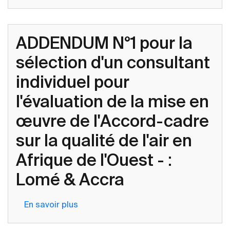
Sélection
d’un
expert
ADDENDUM N°1 pour la
technique
en
sélection d'un consultant
suivi-
individuel pour
évaluation
du
l'évaluation de la mise en
pastoralisme
œuvre de l'Accord-cadre
dans
le
sur la qualité de l'air en
cadre
Afrique de l'Ouest - :
du
Projet
Lomé & Accra
d’Appui
à
En savoir plus
sur
la
ADDENDUM
Stratégie
N°1