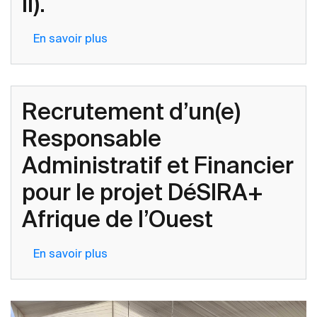
II).
la
Stratégie
En savoir plus
sur
Régionale
Sélection
de
d’un
Stockage
(e)
Recrutement d’un(e)
de
Assistant
Sécurité
(e)
Responsable
Alimentaire
Administratif
en
Administratif et Financier
(ve)
Afrique
et
pour le projet DéSIRA+
de
Comptable
l’Ouest
Afrique de l’Ouest
pour
le
Projet
En savoir plus
sur
d’Appui
Recrutement
à
d’un(e)
la
Responsable