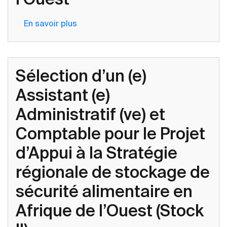
régionale
de
En savoir plus
sur
stockage
Sélection
de
d’un
sécurité
expert
Sélection d’un (e)
alimentaire
technique
en
en
Assistant (e)
Afrique
suivi-
de
Administratif (ve) et
évaluation
l’Ouest
du
Comptable pour le Projet
pastoralisme
d’Appui à la Stratégie
dans
le
régionale de stockage de
cadre
sécurité alimentaire en
du
Projet
Afrique de l’Ouest (Stock
d’Appui
à