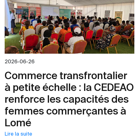
Stratégie
Administratif
régionale
et
de
Financier
stockage
pour
de
le
sécurité
projet
alimentaire
DéSIRA+
en
Afrique
2026-06-26
Afrique
de
de
Commerce transfrontalier
l’Ouest
l’Ouest
à petite échelle : la CEDEAO
(Stock
II).
renforce les capacités des
femmes commerçantes à
Lomé
Lire la suite