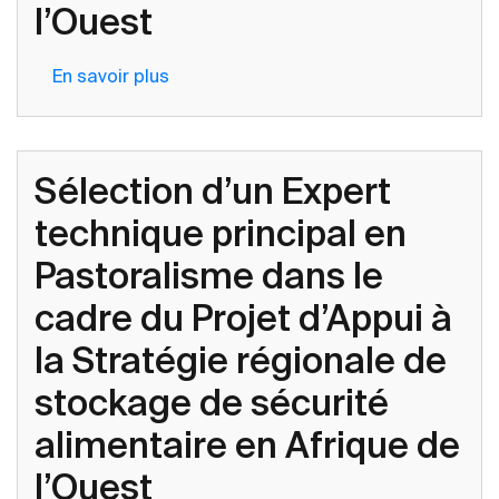
l’Ouest
En savoir plus
sur
Sélection
d’un
Expert
Sélection d’un Expert
technique
principal
technique principal en
en
Pastoralisme dans le
Pastoralisme
dans
cadre du Projet d’Appui à
le
la Stratégie régionale de
cadre
du
stockage de sécurité
Projet
alimentaire en Afrique de
d’Appui
à
l’Ouest
la