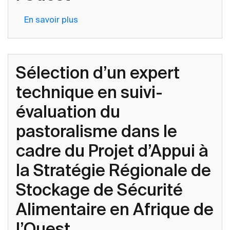
Stratégie
En savoir plus
sur
régionale
Sélection
de
d’un
stockage
Expert
de
Sélection d’un expert
technique
sécurité
principal
technique en suivi-
alimentaire
en
en
évaluation du
Pastoralisme
Afrique
dans
de
pastoralisme dans le
le
l’Ouest
cadre du Projet d’Appui à
cadre
du
la Stratégie Régionale de
Projet
Stockage de Sécurité
d’Appui
à
Alimentaire en Afrique de
la
l’Ouest
Stratégie