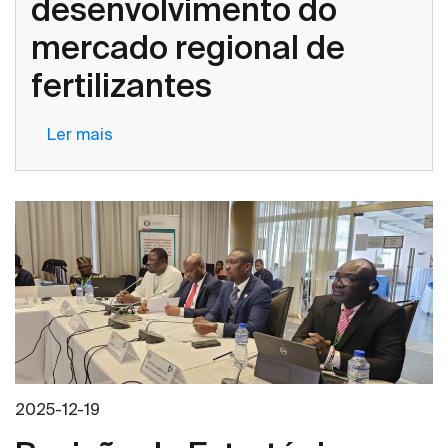
desenvolvimento do
para
o
mercado regional de
desenvolvimento
fertilizantes
do
mercado
regional
Ler mais
sobre
de
Recrutamento
fertilizantes
de
um
especialista
em
parcerias
público-
privadas
(PPP)
para
2025-12-19
o
desenvolvimento