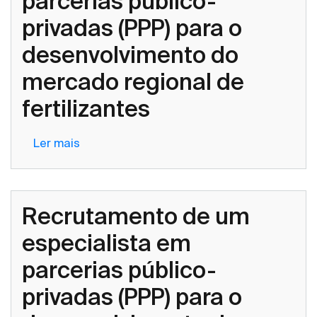
parcerias público-
privadas (PPP) para o
desenvolvimento do
mercado regional de
fertilizantes
Ler mais
sobre
Recrutamento
de
um
Recrutamento de um
especialista
em
especialista em
parcerias
parcerias público-
público-
privadas
privadas (PPP) para o
(PPP)