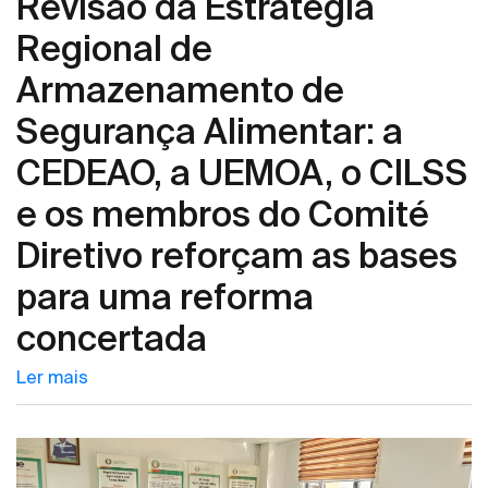
Revisão da Estratégia
do
Regional de
mercado
regional
Armazenamento de
de
Segurança Alimentar: a
fertilizantes
CEDEAO, a UEMOA, o CILSS
e os membros do Comité
Diretivo reforçam as bases
para uma reforma
concertada
Ler mais