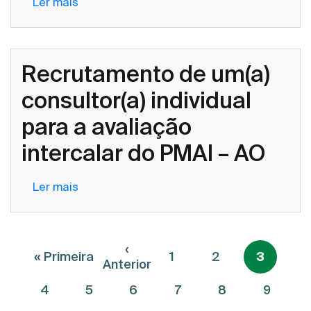
Ler mais
sobre
Recrutamento
de
um(a)
Recrutamento de um(a)
consultor(a)
individual
consultor(a) individual
para
para a avaliação
a
avaliação
intercalar do PMAI – AO
intercalar
do
Ler mais
sobre
PMAI
Recrutamento
–
de
AO
um(a)
Paginação
‹
« Primeira
1
2
3
consultor(a)
Primeira página
Página anterior
Anterior
individual
4
5
6
7
8
9
para
a