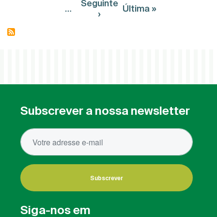
Seguinte
…
Última »
avaliação
Próxima página
Última página
›
intercalar
do
PMAI
–
AO
Subscrever a nossa newsletter
Subscrever
Siga-nos em