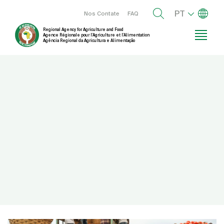
Passar
Lista de
Menu right
PT
Nos Contate
FAQ
para
Regional Agency for Agriculture and Food
o
Agence Régionale pour l’Agriculture et l’Alimentation
Agência Regional da Agricultura e Alimentação
conteúdo
principal