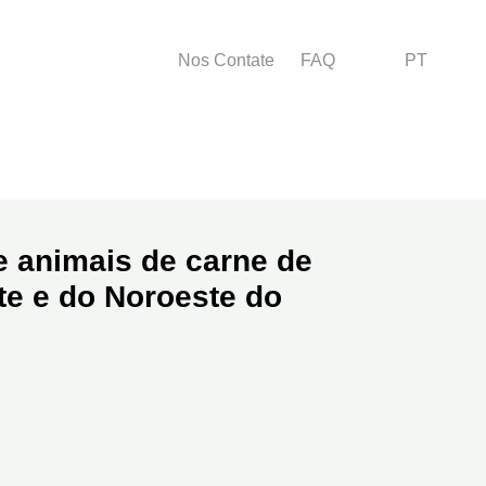
Menu right
Nos Contate
FAQ
PT
s
e animais de carne de
te e do Noroeste do