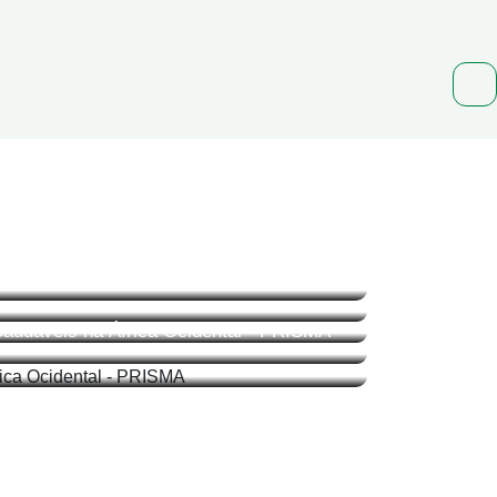
conservação do ambiente, da
ero
 Saudáveis na África Ocidental - PRISMA