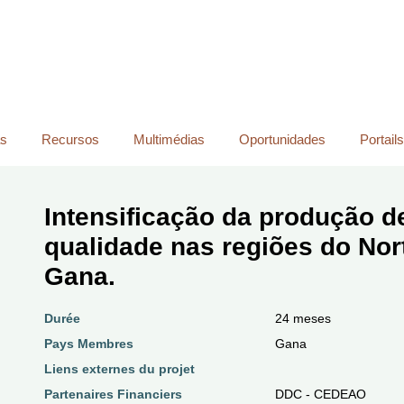
Passar
para
o
conteúdo
principal
as
Recursos
Multimédias
Oportunidades
Portail
Intensificação da produção d
qualidade nas regiões do Nor
Gana.
Durée
24 meses
Pays Membres
Gana
Liens externes du projet
Partenaires Financiers
DDC - CEDEAO