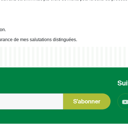
ion.
urance
de
mes
salutations
distinguées.
Sui
S'abonner