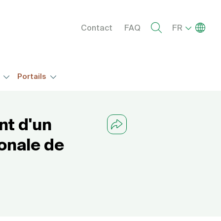
Menu right
Lister l
Contact
FAQ
FR
s
Portails
nt d'un
ionale de