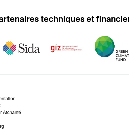
artenaires techniques et financie
entation
C
er Atchanté
rg