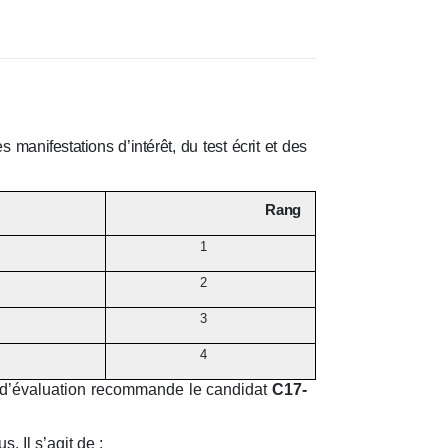
s manifestations d’intérêt, du test écrit et des
Rang
1
2
3
4
té d’évaluation recommande le candidat
C17-
s. Il s’agit de :