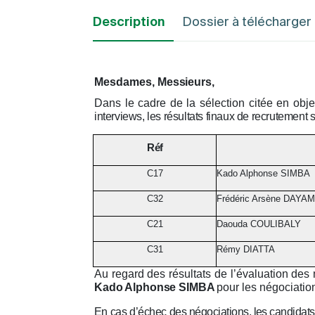
Description
Dossier à télécharger
Mesdames,
Messieurs,
Dans le cadre de la sélection citée en obje
interviews, les résultats finaux de recrutement
s
Réf
C17
Kado Alphonse SIMBA
C32
Frédéric Arsène DAYA
C21
Daouda COULIBALY
C31
Rémy DIATTA
Au regard des résultats de l’évaluation des
Kado Alphonse SIMBA
pour les négociatio
En
cas
d’échec
des
négociations, les candidats