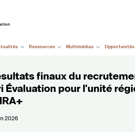
Aller
au
contenu
tation
principal
tualités
Ressources
Multimédias
Opportunité
ésultats finaux du recruteme
i Évaluation pour l'unité rég
SIRA+
uin 2026