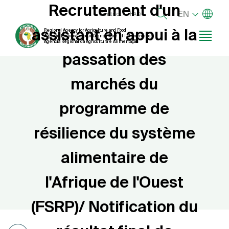
Recrutement d'un
Skip
List add
Menu right
EN
Contact
FAQ
to
assistant en appui à la
Regional Agency for Agriculture and Food
main
Agence Régionale pour l’Agriculture et l’Alimentation
Agência Regional da Agricultura e Alimentação
content
passation des
marchés du
programme de
résilience du système
alimentaire de
l'Afrique de l'Ouest
(FSRP)/ Notification du