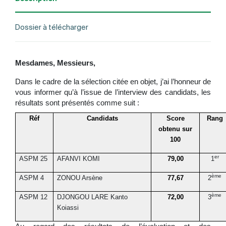
Dossier à télécharger
Mesdames, Messieurs,
D
ans le cadre de la sélection citée en objet, j’ai l’honneur de
vous informer qu’à l’issue de l’interview des candidats, les
résultats sont présentés comme suit :
Réf
Candidats
Score
Rang
obtenu sur
100
er
ASPM 25
AFANVI KOMI
79,00
1
ème
ASPM 4
ZONOU Arsène
77,67
2
ème
ASPM 12
DJONGOU LARE Kanto
72,00
3
Koiassi