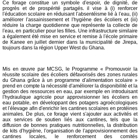
Ce forage constitue un symbole d'espoir, de dignité, de
La mise en œuvre de la Politique agricole régionale
progrès et de prospérité partagés. il vise à (i) renforcer
(ECOWAP) s’organise autour de neuf thématiques.
l'éducation scolaire en réduisant l'absentéisme lié à l'eau, (ii)
améliorer l'assainissement et l'hygiène des écoliers et (iii)
réduire la charge quotidienne que représente la collecte de
Environnement, forêts et conservation de la biodiversité
l'eau, en particulier pour les filles. Une infrastructure similaire
Employabilité des jeunes dans le secteur agro-sylvo-
a également été mise en service et remise à l'école primaire
pastoral et halieutique
de Kanee en juillet dernier dans la municipalité de Jirepa,
Productivité et compétitivité agricoles
toujours dans la région Upper West du Ghana.
Changements climatiques et agroécologie
Renforcement de capacités pour la mise en œuvre de
l’ECOWAP
Résilience, sécurité alimentaire et nutritionnelle
Mis en œuvre par MCSG, le Programme « Promouvoir la
Gestion des ravageurs et des pesticides
réussite scolaire des écoliers défavorisés des zones rurales
Elevage et pastoralisme
du Ghana grâce à un programme d'alimentation scolaire »
Pêche et aquaculture
prend en compte la nécessité d'améliorer la disponibilité et la
gestion des ressources en eau, par exemple en introduisant
l'hydraulique agricole pour approvisionner les écoliers en
Projets
eau potable, en développant des potagers agroécologiques
et l'élevage afin d'enrichir les cantines scolaires en protéines
animales. De plus, ce forage vient s'ajouter aux activités et
aux services de soutien liés aux cantines, tels que la
diffusion de bonnes pratiques nutritionnelles, la distribution
de kits d'hygiène, l'organisation de l'approvisionnement des
cantines locales, le renforcement des comités