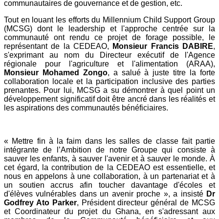
communautaires de gouvernance et de gestion, etc.
Tout en louant les efforts du Millennium Child Support Group
(MCSG) dont le leadership et l'approche centrée sur la
Explorer les projets terrain
communauté ont rendu ce projet de forage possible, le
représentant de la CEDEAO,
Monsieur Francis DABIRE
,
s'exprimant au nom du Directeur exécutif de l'Agence
Programme d’Appui à la Commercialisation du Bétail en
régionale pour l'agriculture et l'alimentation (ARAA),
Afrique de l’Ouest, deuxième phase (PACBAO-2)
Monsieur Mohamed Zongo
, a salué à juste titre la forte
Renforcement des capacités institutionnelles de la
collaboration locale et la participation inclusive des parties
CEDEAO et des États membres à l’accès au financement
prenantes. Pour lui, MCSG a su démontrer à quel point un
climatique pour soutenir la mise en œuvre des priorités
développement significatif doit être ancré dans les réalités et
sectorielles agricoles de la stratégie régionale climat
les aspirations des communautés bénéficiaires.
L’Afrique de l’Ouest est confrontée à trois défis majeurs : (i)
l’insécurité alimentaire et nutritionnelle structurelle, (ii) les
effets des changements climatiques, (sécheresses, aridité,
inondations, etc.), (iii) la salinisation et la dégradation physic
« Mettre fin à la faim dans les salles de classe fait partie
Programme régional d’intégration des marchés agricoles
intégrante de l’Ambition de notre Groupe qui consiste à
(PRIMA)
sauver les enfants, à sauver l'avenir et à sauver le monde. À
Projet d’Appui à l’Offensive Lait en Afrique de l’Ouest
cet égard, la contribution de la CEDEAO est essentielle, et
(PAOLAO)
nous en appelons à une collaboration, à un partenariat et à
Renforcement des capacités pour la mise en œuvre de
un soutien accrus afin toucher davantage d'écoles et
l’ECOWAP en Afrique de l’ouest
d'élèves vulnérables dans un avenir proche », a insisté
Dr
Projet de Recherche et Innovation pour des Systèmes agro-
Godfrey Ato Parker
, Président directeur général de MCSG
pastoraux productifs, résilients et sains en Afrique de l’Ouest -
et Coordinateur du projet du Ghana, en s'adressant aux
PRISMA