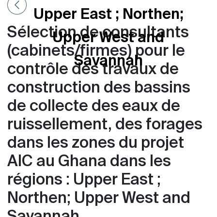
Upper East ; Northen;
Sélection de consultants
Upper West and
(cabinets/firmes) pour le
Savannah
contrôle des travaux de
construction des bassins
de collecte des eaux de
ruissellement, des forages
dans les zones du projet
AIC au Ghana dans les
régions : Upper East ;
Northen; Upper West and
Savannah