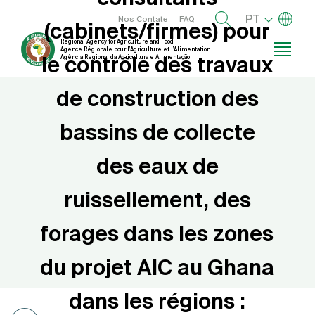
Passar
Lista de
Menu right
PT
Nos Contate
FAQ
(cabinets/firmes) pour
para
Regional Agency for Agriculture and Food
o
Agence Régionale pour l’Agriculture et l’Alimentation
le contrôle des travaux
Agência Regional da Agricultura e Alimentação
conteúdo
principal
de construction des
bassins de collecte
des eaux de
ruissellement, des
forages dans les zones
du projet AIC au Ghana
dans les régions :