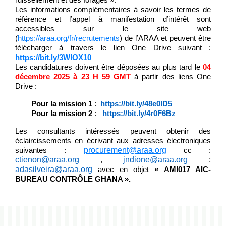
ruissellement et des forages ».
Les informations complémentaires à savoir les termes de
référence et l’appel à manifestation d’intérêt sont
accessibles sur le site web
(
https://araa.org/fr/recrutements
) de l’ARAA et peuvent être
télécharger à travers le lien One Drive suivant :
https://bit.ly/3WIOX10
Les candidatures doivent être déposées au plus tard le
04
décembre 2025 à 23 H 59 GMT
à partir des liens One
Drive :
Pour la mission 1
:
https://bit.ly/48e0ID5
Pour la mission 2
:
https://bit.ly/4r0F6Bz
Les consultants intéressés peuvent obtenir des
éclaircissements en écrivant aux adresses électroniques
procurement@araa.org
suivantes :
cc :
ctienon@araa.org
jndione@araa.org
;
,
adasilveira@araa.org
avec en objet
« AMI017 AIC-
BUREAU CONTRÔLE GHANA ».