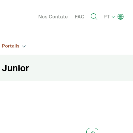
Menu right
Lista de
Nos Contate
FAQ
PT
Portails
 Junior