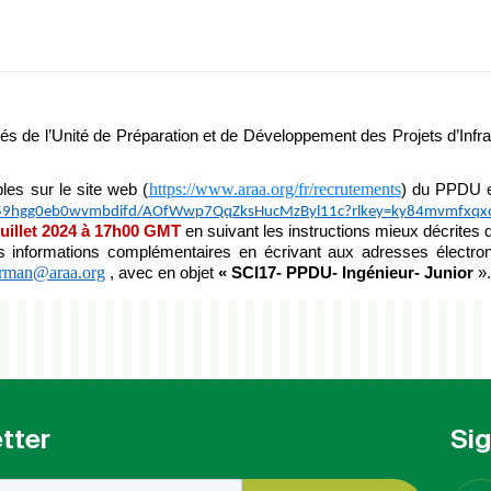
 de l’Unité de Préparation et de Développement des Projets d’Infras
https://www.araa.org/fr/recrutements
les sur le site web (
) du PPDU et
p59hgg0eb0wvmbdifd/AOfWwp7QqZksHucMzByl11c?rlkey=ky84mvmfxqxoz
juillet 2024 à 17h00 GMT
en suivant les instructions mieux décrites
es informations complémentaires en écrivant aux adresses électro
rman@araa.org
, avec en objet
« SCI17- PPDU- Ingénieur- Junior
».
tter
Si