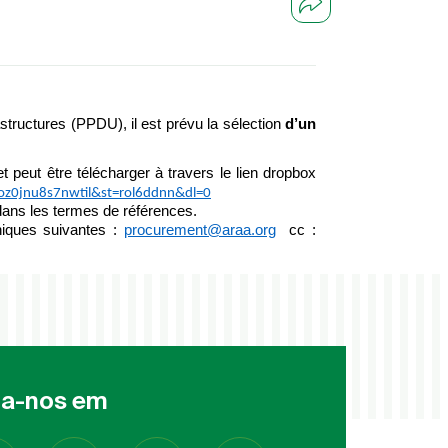
tructures (PPDU), il est prévu la sélection
d’un
 peut être télécharger à travers le lien dropbox
0jnu8s7nwtil&st=rol6ddnn&dl=0
 dans les termes de références.
niques suivantes :
procurement@araa.org
cc :
ga-nos em