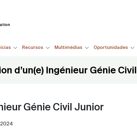
Passar
para
o
tation
conteúdo
principal
ícias
Recursos
Multimédias
Oportunidades
ion d’un(e) Ingénieur Génie Civil
nieur Génie Civil Junior
o 2024